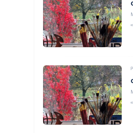
M
P
M