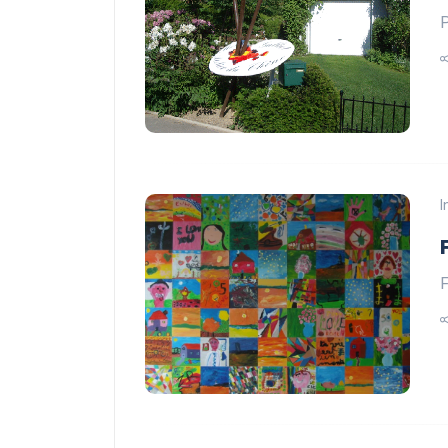
P
I
F