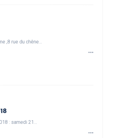
êne ,8 rue du chêne…
018
2018 : samedi 21…