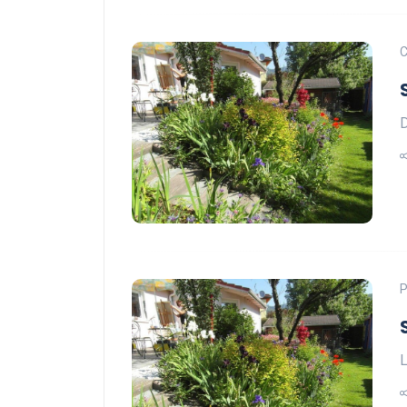
C
D
P
L