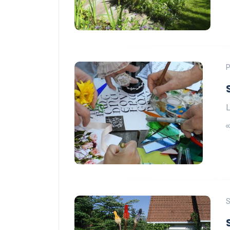
P
L
S