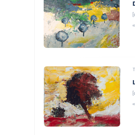
[
T
[